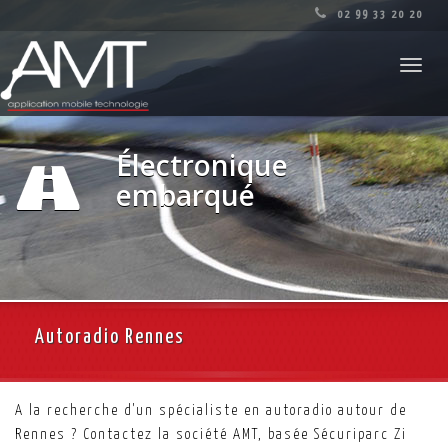
02 99 33 20 20
Toggl
navig
Électronique
embarqué
Autoradio Rennes
A la recherche d'un spécialiste en autoradio autour de
Rennes ? Contactez la société AMT, basée Sécuriparc Zi