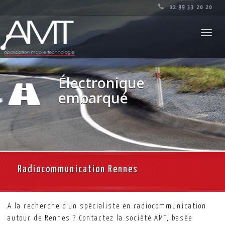
02 99 33 20 20
Toggl
navig
Électronique
embarqué
Radiocommunication Rennes
A la recherche d'un spécialiste en radiocommunication
autour de Rennes ? Contactez la société AMT, basée