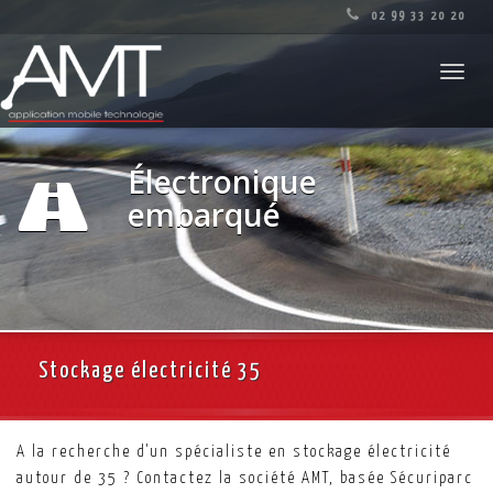
02 99 33 20 20
Toggl
navig
Électronique
embarqué
Stockage électricité 35
A la recherche d'un spécialiste en stockage électricité
autour de 35 ? Contactez la société AMT, basée Sécuriparc